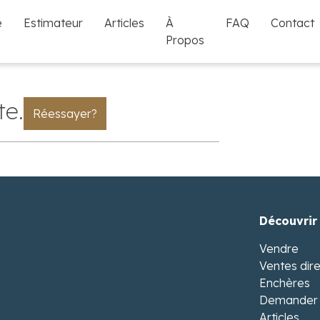
e
Estimateur
Articles
À
FAQ
Contact
Propos
te.
Réessayer?
Découvrir
Vendre
Ventes dir
Enchères
Demander 
Articles